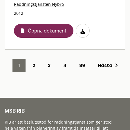
Räddningstjänsten Nybro
2012
Öppna dokument
1
2
3
4
89
Nästa
MSB RIB
RIB är ett beslutsstöd för räddningstjänst som ger stöd
hela vägen från planering av framtida insatser till att