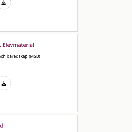
. Elevmaterial
och beredskap (MSB)
nd