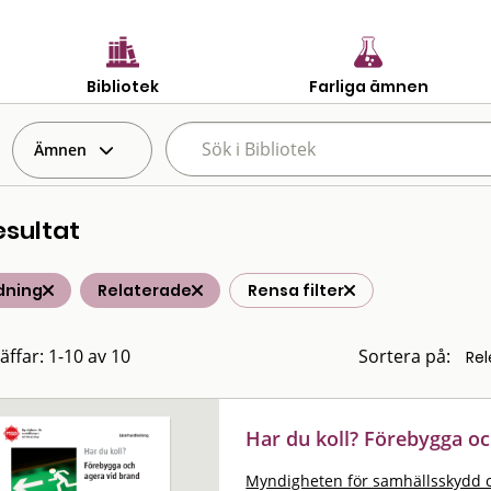
Bibliotek
Farliga ämnen
Ämnen
esultat
dning
Relaterade
Rensa filter
äffar: 1-10 av 10
Sortera på:
Har du koll? Förebygga oc
Myndigheten för samhällsskydd 