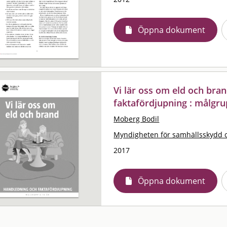
Öppna dokument
Vi lär oss om eld och bra
faktafördjupning : målgru
Moberg Bodil
Myndigheten för samhällsskydd 
2017
Öppna dokument