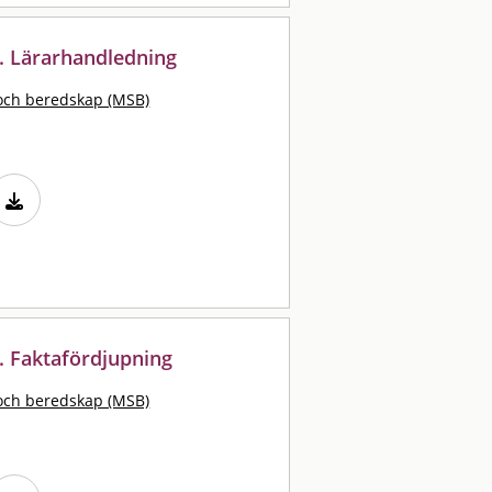
d. Lärarhandledning
och beredskap (MSB)
. Faktafördjupning
och beredskap (MSB)