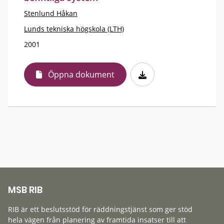
Stenlund Håkan
Lunds tekniska högskola (LTH)
2001
Öppna dokument
MSB RIB
RIB är ett beslutsstöd för räddningstjänst som ger stöd
hela vägen från planering av framtida insatser till att