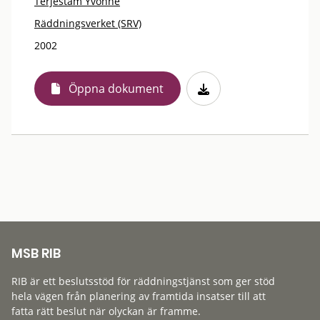
Terjestam Yvonne
Räddningsverket (SRV)
2002
Öppna dokument
MSB RIB
RIB är ett beslutsstöd för räddningstjänst som ger stöd
hela vägen från planering av framtida insatser till att
fatta rätt beslut när olyckan är framme.