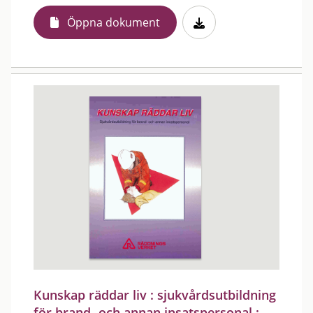
Öppna dokument
Kunskap räddar liv : sjukvårdsutbildning
för brand- och annan insatspersonal :