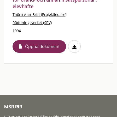
elevhäfte
Thörn Ann-Britt (Projektledare)
Räddningsverket (SRV)
1994
Öppna dokument
MSB RIB
RIB är ett beslutsstöd för räddningstjänst som ger stöd