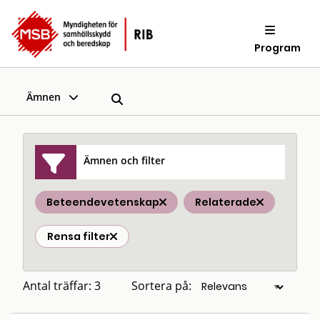
Program
Ämnen
Ämnen och filter
Beteendevetenskap
Relaterade
Rensa filter
Antal träffar: 3
Sortera på: