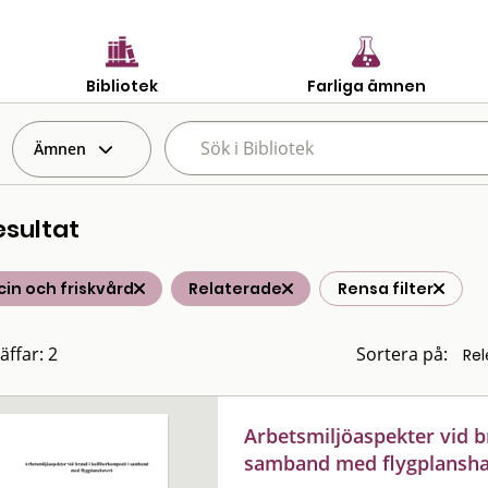
Bibliotek
Farliga ämnen
Ämnen
esultat
in och friskvård
Relaterade
Rensa filter
äffar: 2
Sortera på:
Arbetsmiljöaspekter vid b
samband med flygplansha