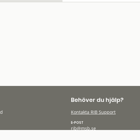
Behöver du hjälp?
öd
Kontakta RIB Support
E-POST
rib@msb.se