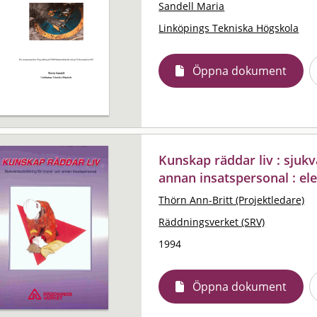
Sandell Maria
Linköpings Tekniska Högskola
Öppna dokument
Kunskap räddar liv : sjuk
annan insatspersonal : el
Thörn Ann-Britt (Projektledare)
Räddningsverket (SRV)
1994
Öppna dokument