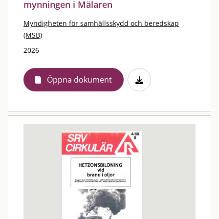
mynningen i Mälaren
Myndigheten för samhällsskydd och beredskap
(MSB)
2026
Öppna dokument