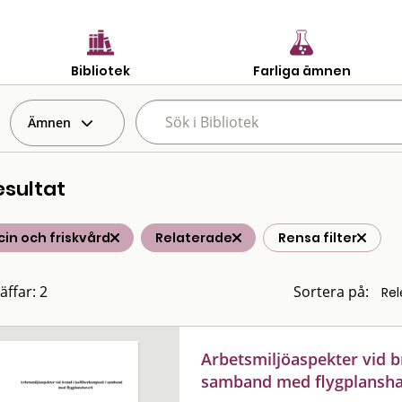
Bibliotek
Farliga ämnen
Ämnen
esultat
in och friskvård
Relaterade
Rensa filter
äffar: 2
Sortera på:
Arbetsmiljöaspekter vid b
samband med flygplansha