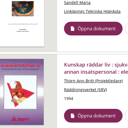
Sandell Maria
Linköpings Tekniska Högskola
Öppna dokument
Kunskap räddar liv : sjuk
annan insatspersonal : el
Thörn Ann-Britt (Projektledare)
Räddningsverket (SRV)
1994
Öppna dokument