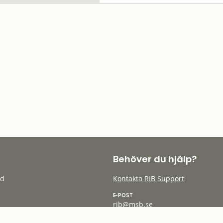
Behöver du hjälp?
öd
Kontakta RIB Support
E-POST
rib@msb.se