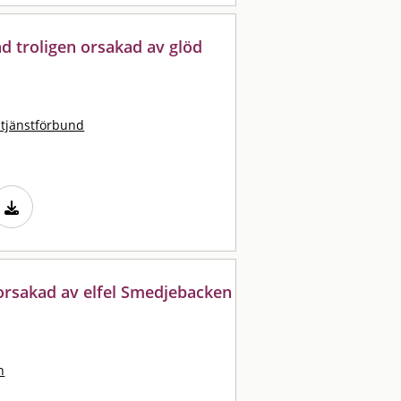
nd troligen orsakad av glöd
stjänstförbund
orsakad av elfel Smedjebacken
n