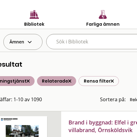
Bibliotek
Farliga ämnen
Ämnen
esultat
ningstjänst
Relaterade
Rensa filter
räffar: 1-10 av 1090
Sortera på:
Brand i byggnad: Elfel i 
villabrand, Örnsköldsvik