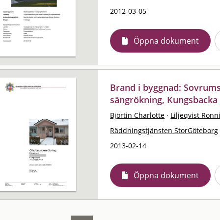
2012-03-05
Öppna dokument
Brand i byggnad: Sovrum
sängrökning, Kungsbacka
Björtin Charlotte
·
Liljeqvist Ronn
Räddningstjänsten StorGöteborg
2013-02-14
Öppna dokument