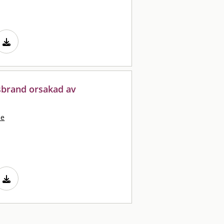
sbrand orsakad av
ie