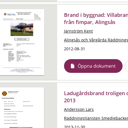
Brand i byggnad: Villabra
från fimpar, Alingsås
Järnström Kent
Alingsås och Vårgårda Räddning
2012-08-31
Öppna dokument
Ladugårdsbrand troligen 
2013
Andersson Lars
Räddningstjänsten Smedjebacke
2013-11-30