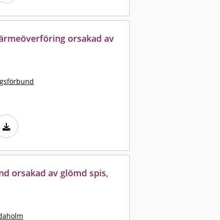
värmeöverföring orsakad av
ngsförbund
nd orsakad av glömd spis,
idaholm