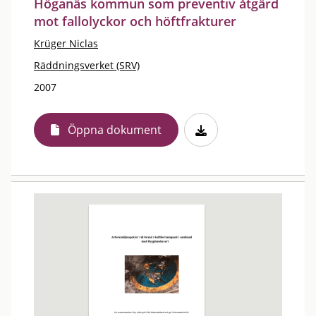
Höganäs kommun som preventiv åtgärd
mot fallolyckor och höftfrakturer
Krüger Niclas
Räddningsverket (SRV)
2007
Öppna dokument