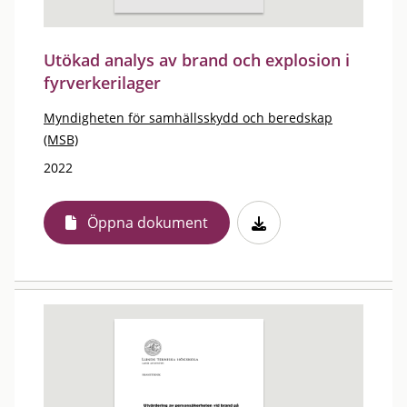
Utökad analys av brand och explosion i
fyrverkerilager
Myndigheten för samhällsskydd och beredskap
(MSB)
2022
Öppna dokument