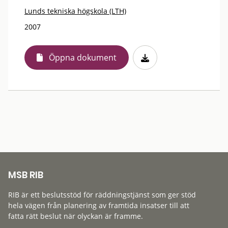
Lunds tekniska högskola (LTH)
2007
Öppna dokument
MSB RIB
RIB är ett beslutsstöd för räddningstjänst som ger stöd
hela vägen från planering av framtida insatser till att
fatta rätt beslut när olyckan är framme.