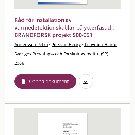
Råd för installation av
värmedetektionskablar på ytterfasad :
BRANDFORSK projekt 500-051
Andersson Petra
·
Persson Henry
·
Tuovinen Heimo
Sveriges Provnings- och Forskningsinstitut (SP)
2006
Öppna dokument