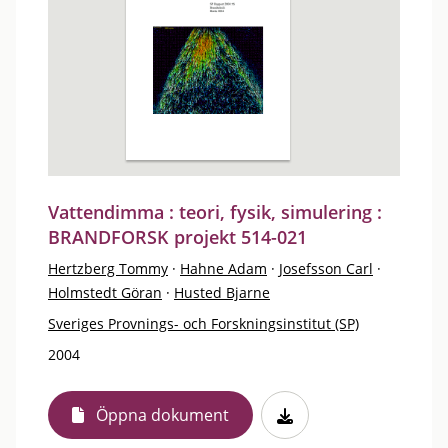
Vattendimma : teori, fysik, simulering :
BRANDFORSK projekt 514-021
Hertzberg Tommy
·
Hahne Adam
·
Josefsson Carl
·
Holmstedt Göran
·
Husted Bjarne
Sveriges Provnings- och Forskningsinstitut (SP)
2004
Öppna dokument