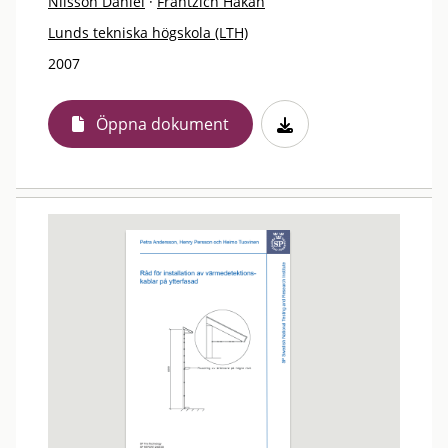
Nilsson Daniel
·
Frantzich Håkan
Lunds tekniska högskola (LTH)
2007
Öppna dokument