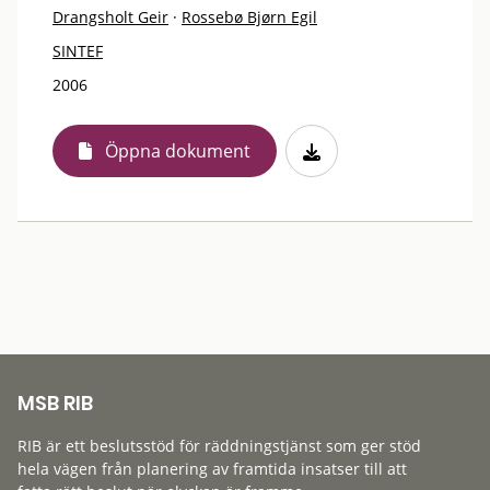
Drangsholt Geir
·
Rossebø Bjørn Egil
SINTEF
2006
Öppna dokument
MSB RIB
RIB är ett beslutsstöd för räddningstjänst som ger stöd
hela vägen från planering av framtida insatser till att