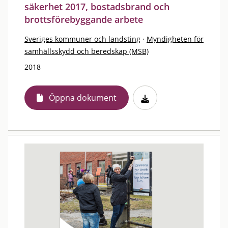
säkerhet 2017, bostadsbrand och
brottsförebyggande arbete
Sveriges kommuner och landsting
·
Myndigheten för
samhällsskydd och beredskap (MSB)
2018
Öppna dokument