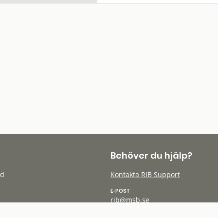
Behöver du hjälp?
öd
Kontakta RIB Support
E-POST
rib@msb.se