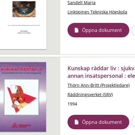
Sandell Maria
Linköpings Tekniska Högskola
Öppna dokument
Kunskap räddar liv : sjuk
annan insatspersonal : el
Thörn Ann-Britt (Projektledare)
Räddningsverket (SRV)
1994
Öppna dokument