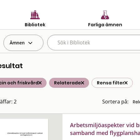
Bibliotek
Farliga ämnen
Ämnen
esultat
in och friskvård
Relaterade
Rensa filter
äffar: 2
Sortera på:
Arbetsmiljöaspekter vid b
samband med flygplansha