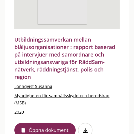
Utbildningssamverkan mellan
blåljusorganisationer : rapport baserad
på intervjuer med samordnare och
utbildningsansvariga för RäddSam-
nätverk, räddningstjänst, polis och
region
Lönnqvist Susanna
Myndigheten för samhällsskydd och beredskap
(MSB)
2020
Öppna dokument