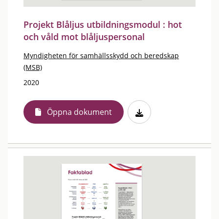
Projekt Blåljus utbildningsmodul : hot
och våld mot blåljuspersonal
Myndigheten för samhällsskydd och beredskap
(MSB)
2020
Öppna dokument