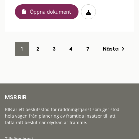
Öppna dokument
1
2
3
4
7
Nästa
MSB RIB
RIB är ett beslutsstöd för räddningstjänst som ger stöd
hela vägen från planering av framtida insatser till att
fatta rätt beslut när olyckan är framme.
Tillgänglighet