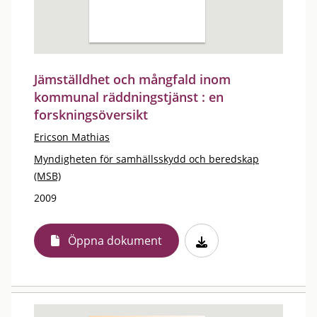
Jämställdhet och mångfald inom
kommunal räddningstjänst : en
forskningsöversikt
Ericson Mathias
Myndigheten för samhällsskydd och beredskap
(MSB)
2009
Öppna dokument