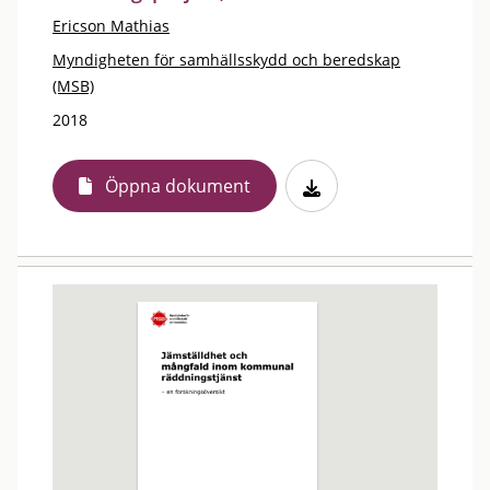
Ericson Mathias
Myndigheten för samhällsskydd och beredskap
(MSB)
2018
Öppna dokument