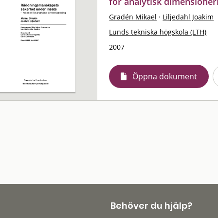
för analytisk dimensioner
Gradén Mikael
·
Liljedahl Joakim
Lunds tekniska högskola (LTH)
2007
Öppna dokument
Behöver du hjälp?