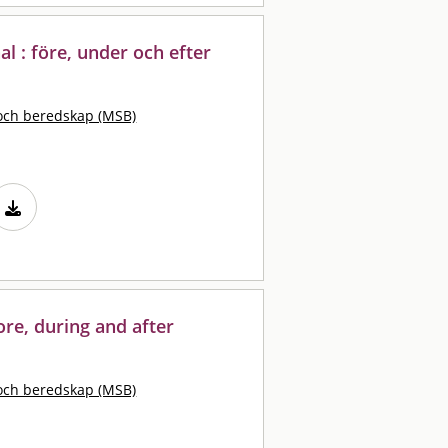
l : före, under och efter
och beredskap (MSB)
ore, during and after
och beredskap (MSB)