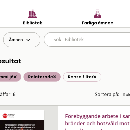
Bibliotek
Farliga ämnen
Ämnen
esultat
smiljö
Relaterade
Rensa filter
äffar: 6
Sortera på:
Förebyggande arbete i sam
bränder och hot/våld mot 