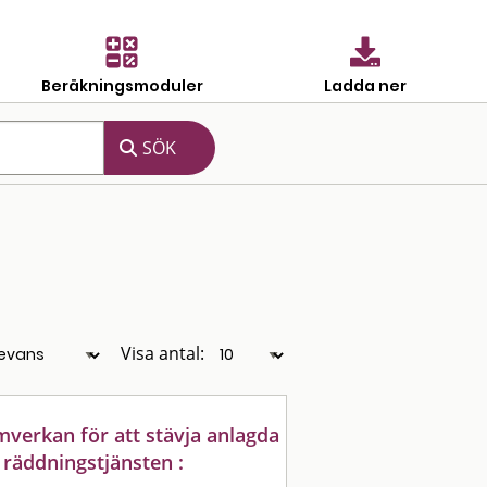
Beräkningsmoduler
Ladda ner
Visa antal:
verkan för att stävja anlagda
räddningstjänsten :