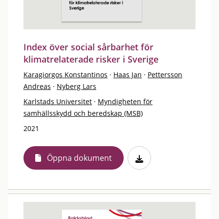
Index över social sårbarhet för
klimatrelaterade risker i Sverige
Karagiorgos Konstantinos
·
Haas Jan
·
Pettersson
Andreas
·
Nyberg Lars
Karlstads Universitet
·
Myndigheten för
samhällsskydd och beredskap (MSB)
2021
Öppna dokument