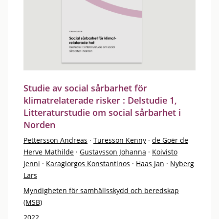
Studie av social sårbarhet för
klimatrelaterade risker : Delstudie 1,
Litteraturstudie om social sårbarhet i
Norden
Pettersson Andreas
·
Turesson Kenny
·
de Goër de
Herve Mathilde
·
Gustavsson Johanna
·
Koivisto
Jenni
·
Karagiorgos Konstantinos
·
Haas Jan
·
Nyberg
Lars
Myndigheten för samhällsskydd och beredskap
(MSB)
2022