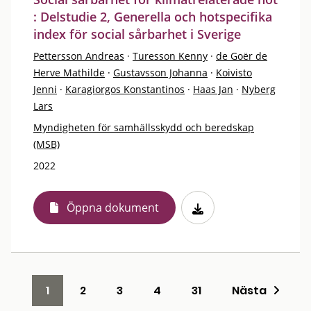
: Delstudie 2, Generella och hotspecifika
index för social sårbarhet i Sverige
Pettersson Andreas
·
Turesson Kenny
·
de Goër de
Herve Mathilde
·
Gustavsson Johanna
·
Koivisto
Jenni
·
Karagiorgos Konstantinos
·
Haas Jan
·
Nyberg
Lars
Myndigheten för samhällsskydd och beredskap
(MSB)
2022
Öppna dokument
1
2
3
4
31
Nästa