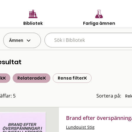
Bibliotek
Farliga ämnen
Ämnen
esultat
ik
Relaterade
Rensa filter
äffar: 5
Sortera på:
Brand efter överspänningar
Lundquist Stig