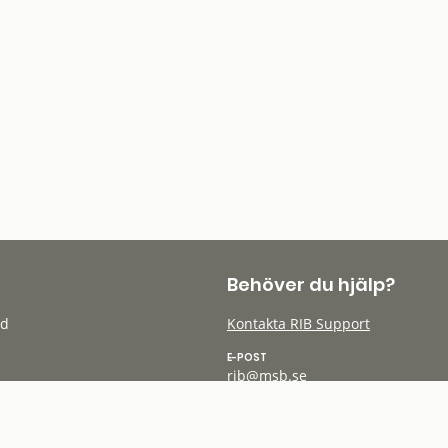
Behöver du hjälp?
öd
Kontakta RIB Support
E-POST
rib@msb.se