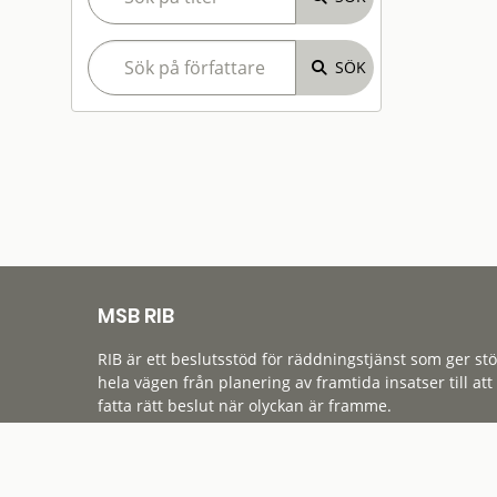
MSB RIB
RIB är ett beslutsstöd för räddningstjänst som ger st
hela vägen från planering av framtida insatser till att
fatta rätt beslut när olyckan är framme.
Tillgänglighet
Cookies