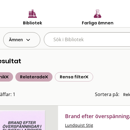
Bibliotek
Farliga ämnen
Ämnen
esultat
nik
Relaterade
Rensa filter
äffar: 1
Sortera på:
Brand efter överspänningar
Lundquist Stig