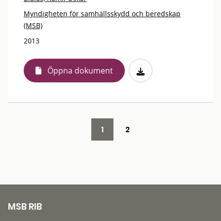
Myndigheten för samhällsskydd och beredskap
(MSB)
2013
Öppna dokument
1
2
MSB RIB