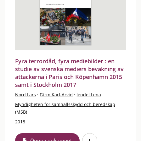
Fyra terrordåd, fyra mediebilder : en
studie av svenska mediers bevakning av
attackerna i Paris och Köpenhamn 2015
samt i Stockholm 2017
Nord Lars
·
Färm Karl-Arvid
·
Jendel Lena
Myndigheten för samhällsskydd och beredskap
(MSB)
2018
Öppna dokument