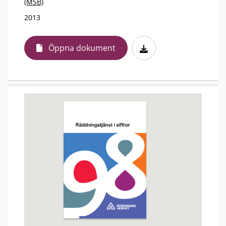
(MSB)
2013
Öppna dokument