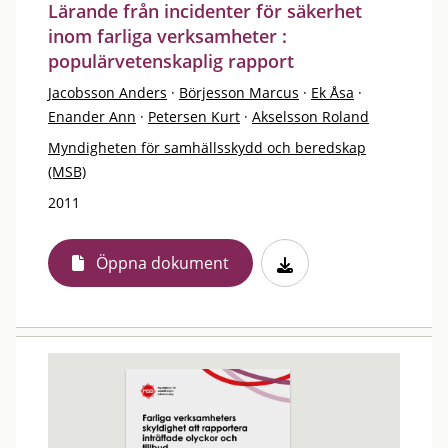
Lärande från incidenter för säkerhet
inom farliga verksamheter :
populärvetenskaplig rapport
Jacobsson Anders
·
Börjesson Marcus
·
Ek Åsa
·
Enander Ann
·
Petersen Kurt
·
Akselsson Roland
Myndigheten för samhällsskydd och beredskap
(MSB)
2011
Öppna dokument