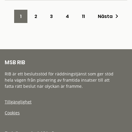
1
2
3
4
11
Nästa
MSB RIB
RIB är ett beslutsstöd för räddningstjänst som ger stöd
hela vägen från planering av framtida insatser till att
fatta rätt beslut när olyckan är framme.
Tillgänglighet
Cookies