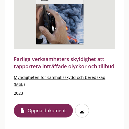
Farliga verksamheters skyldighet att
rapportera inträffade olyckor och tillbud
Myndigheten för samhällsskydd och beredskap
(MSB)
2023
Öppna dokument