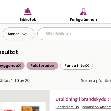
Bibliotek
Farliga ämnen
Ämnen
esultat
byggande
Relaterade
Rensa filter
äffar: 1-10 av 20
Sortera på:
Utbildning i brandskydd : 
Sandström Bo
·
Johansson Ander