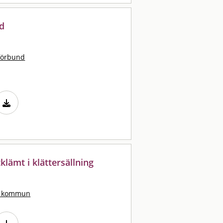
dd
förbund
lämt i klättersällning
s kommun