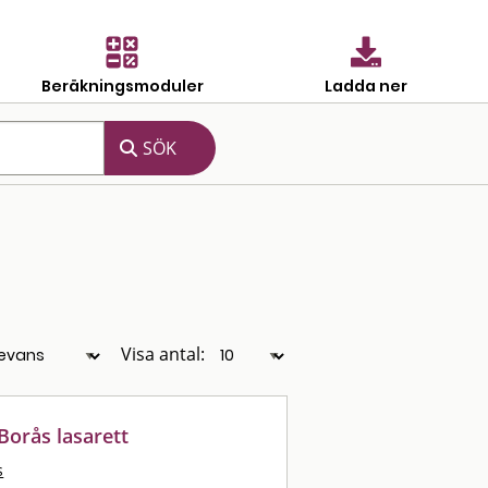
Beräkningsmoduler
Ladda ner
Visa antal:
Borås lasarett
s