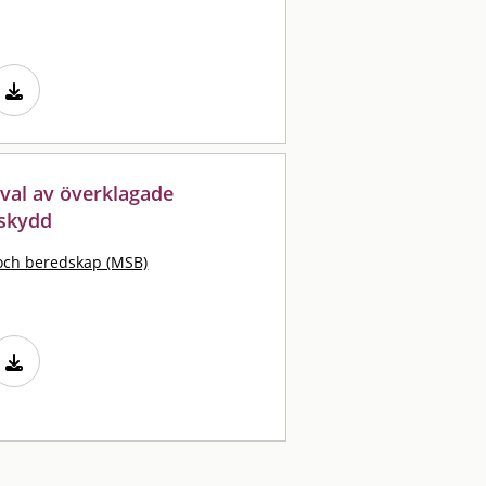
urval av överklagade
dskydd
och beredskap (MSB)