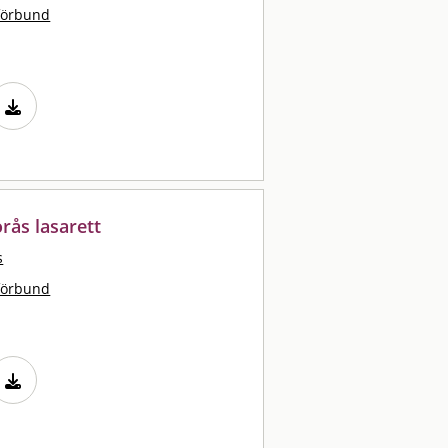
förbund
rås lasarett
s
förbund