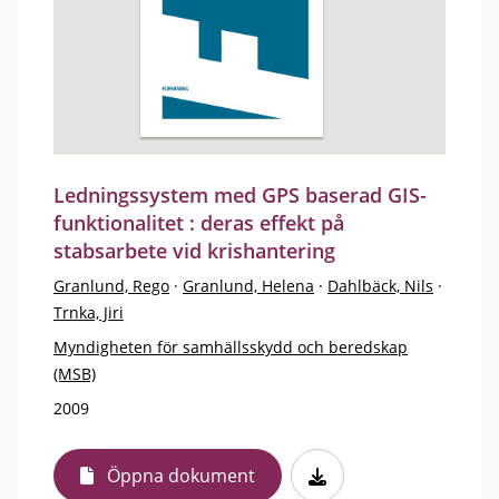
Ledningssystem med GPS baserad GIS-
funktionalitet : deras effekt på
stabsarbete vid krishantering
Granlund, Rego
·
Granlund, Helena
·
Dahlbäck, Nils
·
Trnka, Jiri
Myndigheten för samhällsskydd och beredskap
(MSB)
2009
Öppna dokument