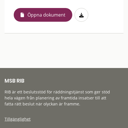
Öppna dokument
MSB RIB
RIB är ett beslutsstöd för räddningstjänst som ger stöd
hela vägen från planering av framtida insatser till att
fatta rätt beslut när olyckan är framme.
Tillgänglighet