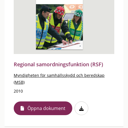
Regional samordningsfunktion (RSF)
Myndigheten för samhällsskydd och beredskap
(MSB)
2010
Öppna dokument