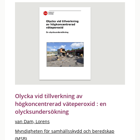
Olycka vid tillverkning av
högkoncentrerad väteperoxid : en
olycksundersökning
van Dam, Lorens
Myndigheten för samhällsskydd och beredskap
(MSB)