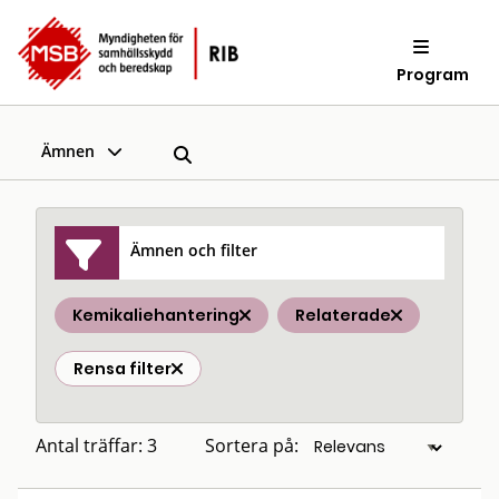
Program
Ämnen
Ämnen och filter
Kemikaliehantering
Relaterade
Rensa filter
Antal träffar: 3
Sortera på: