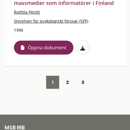
massmedier som informatörer i Finland
Raittila Pentti
Styrelsen för psykologiskt försvar (SPF)
1996
Öppna dokument
1
2
3
MSB RIB