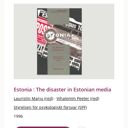
Estonia : The disaster in Estonian media
Lauristin Marju (red)
·
Vihalemm Peeter (red)
Styrelsen för psykologiskt försvar (SPF)
1996