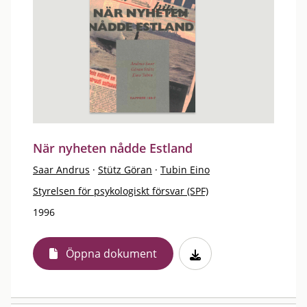
När nyheten nådde Estland
Saar Andrus
·
Stütz Göran
·
Tubin Eino
Styrelsen för psykologiskt försvar (SPF)
1996
Öppna dokument