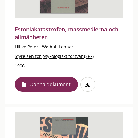
Estoniakatastrofen, massmedierna och
allmänheten
Hillve Peter
·
Weibull Lennart
Styrelsen för psykologiskt försvar (SPF)
1996
Öppna dokument