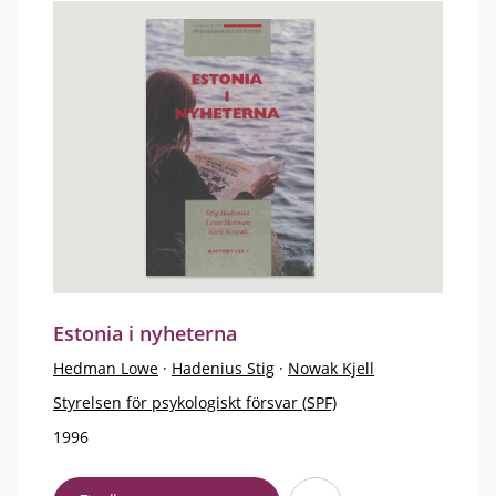
Estonia i nyheterna
Hedman Lowe
·
Hadenius Stig
·
Nowak Kjell
Styrelsen för psykologiskt försvar (SPF)
1996