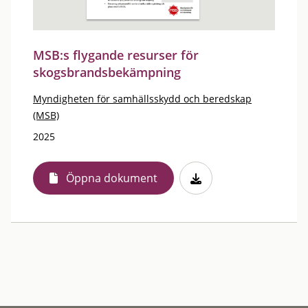
MSB:s flygande resurser för
skogsbrandsbekämpning
Myndigheten för samhällsskydd och beredskap
(MSB)
2025
Öppna dokument