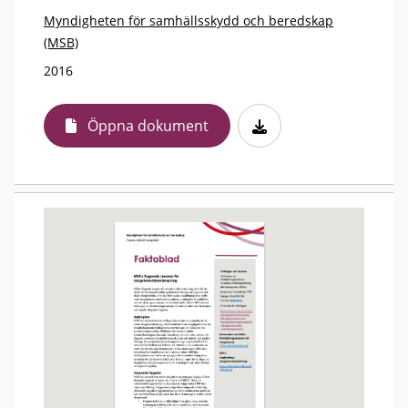
Myndigheten för samhällsskydd och beredskap
(MSB)
2016
Öppna dokument