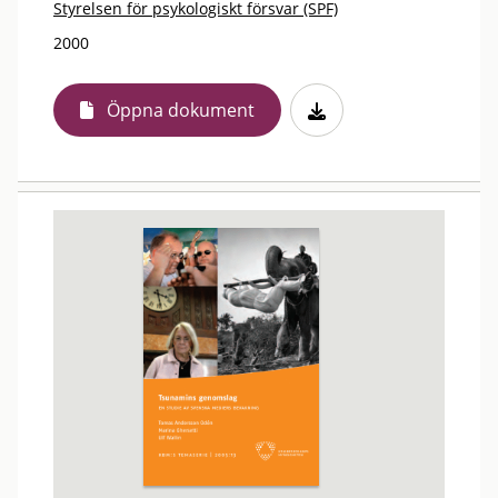
Styrelsen för psykologiskt försvar (SPF)
2000
Öppna dokument