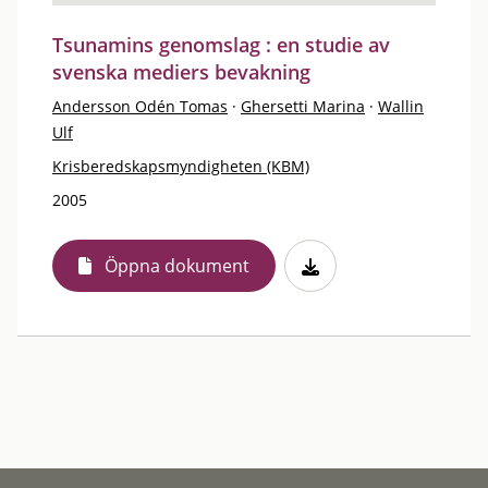
Tsunamins genomslag : en studie av
svenska mediers bevakning
Andersson Odén Tomas
·
Ghersetti Marina
·
Wallin
Ulf
Krisberedskapsmyndigheten (KBM)
2005
Öppna dokument