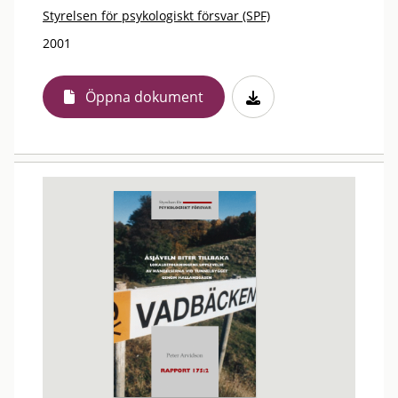
Styrelsen för psykologiskt försvar (SPF)
2001
Öppna dokument