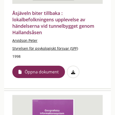
Åsjäveln biter tillbaka :
lokalbefolkningens upplevelse av
händelserna vid tunnelbygget genom
Hallandsåsen
Arvidson Peter
Styrelsen för psykologiskt försvar (SPF)
1998
Öppna dokument