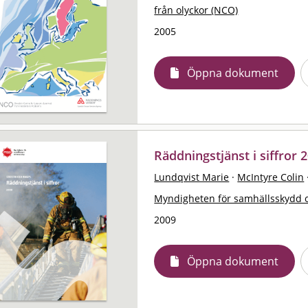
från olyckor (NCO)
2005
Öppna dokument
Räddningstjänst i siffror 2
Lundqvist Marie
·
McIntyre Colin
Myndigheten för samhällsskydd 
2009
Öppna dokument