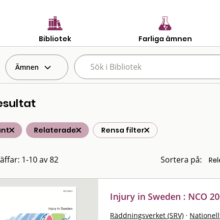
Bibliotek
Farliga ämnen
Ämnen
esultat
änt
Relaterade
Rensa filter
äffar: 1-10 av 82
Sortera på:
Injury in Sweden : NCO 20
Räddningsverket (SRV)
·
Nationell