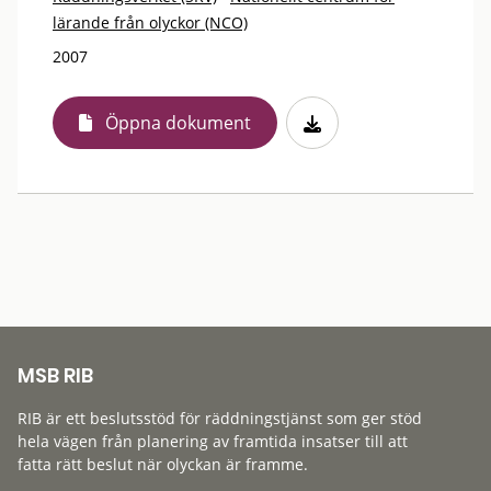
lärande från olyckor (NCO)
2007
Öppna dokument
MSB RIB
RIB är ett beslutsstöd för räddningstjänst som ger stöd
hela vägen från planering av framtida insatser till att
fatta rätt beslut när olyckan är framme.