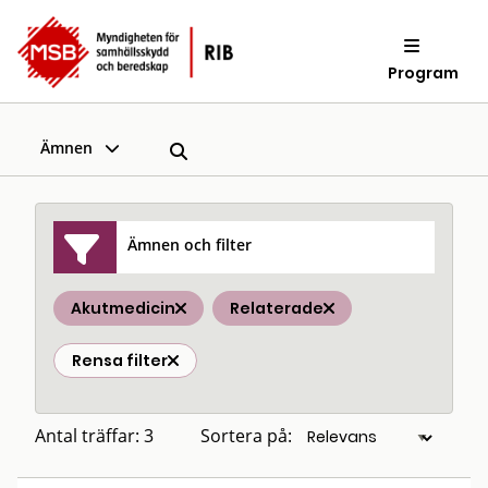
Program
Ämnen
Ämnen och filter
Akutmedicin
Relaterade
Rensa filter
Antal träffar: 3
Sortera på: