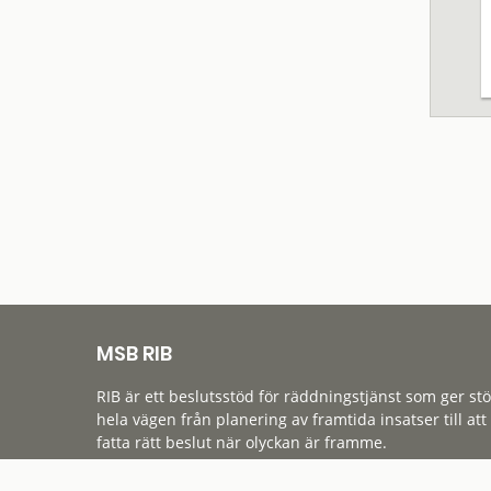
MSB RIB
RIB är ett beslutsstöd för räddningstjänst som ger st
hela vägen från planering av framtida insatser till att
fatta rätt beslut när olyckan är framme.
Tillgänglighet
Cookies