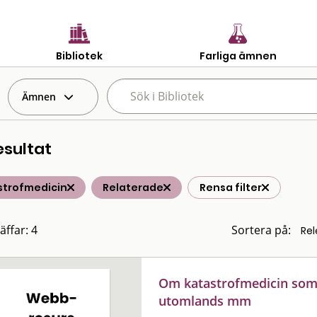
Bibliotek
Farliga ämnen
Ämnen
esultat
strofmedicin
Relaterade
Rensa filter
äffar: 4
Sortera på:
Om katastrofmedicin som 
utomlands mm