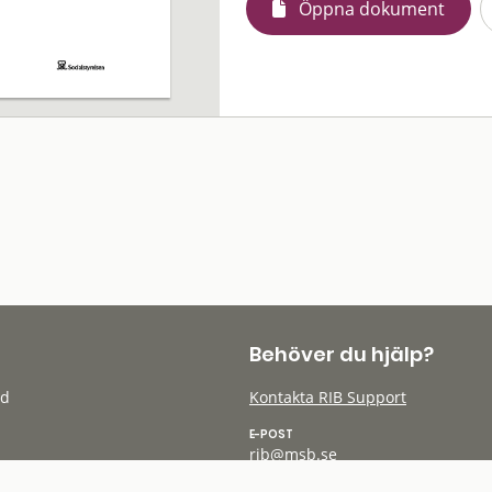
Öppna dokument
Behöver du hjälp?
öd
Kontakta RIB Support
E-POST
rib@msb.se