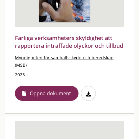
Farliga verksamheters skyldighet att
rapportera inträffade olyckor och tillbud
Myndigheten för samhällsskydd och beredskap
(MSB)
2023
Öppna dokument