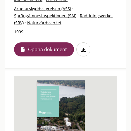
Arbetarskyddsstyrelsen (ASS)
·
Sprängämnesinspektionen (SÄI)
·
Räddningsverket
(SRV)
·
Naturvårdsverket
1999
Öppna dokument