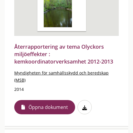
Återrapportering av tema Olyckors
miljöeffekter :
kemkoordinatorverksamhet 2012-2013
Myndigheten för samhällsskydd och beredskap
(MSB)
2014
Öppna dokument