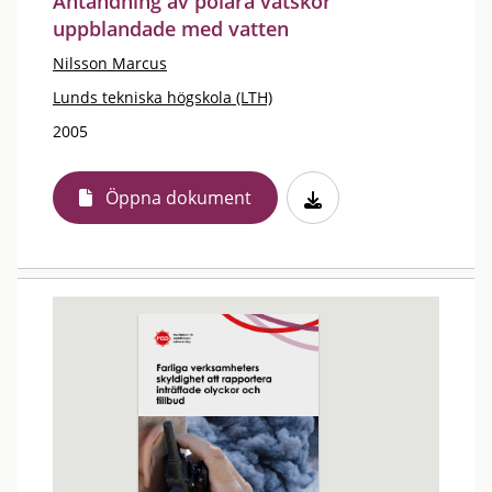
Antändning av polära vätskor
uppblandade med vatten
Nilsson Marcus
Lunds tekniska högskola (LTH)
2005
Öppna dokument