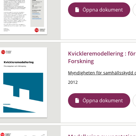
Öppna dokument
Kvickleremodellering : fö
Forskning
Myndigheten för samhällsskydd 
2012
Öppna dokument