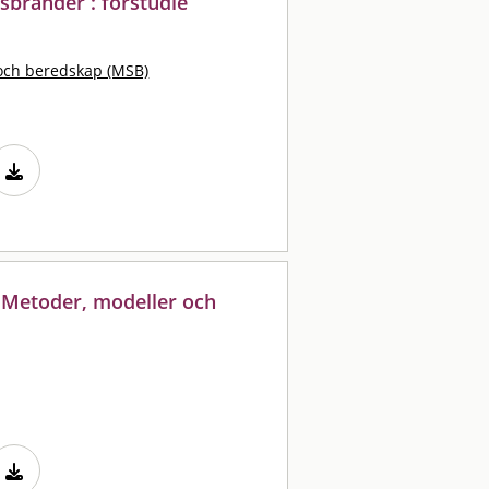
sbränder : förstudie
och beredskap (MSB)
: Metoder, modeller och