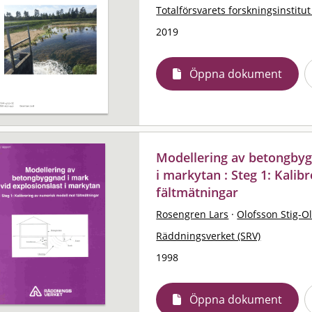
Totalförsvarets forskningsinstitut
2019
Öppna dokument
Modellering av betongbyg
i markytan : Steg 1: Kali
fältmätningar
Rosengren Lars
·
Olofsson Stig-Ol
Räddningsverket (SRV)
1998
Öppna dokument