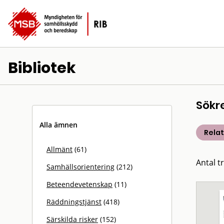
Bibliotek
Sökr
Alla ämnen
Rela
Allmänt
(61)
Antal t
Samhällsorientering
(212)
Beteendevetenskap
(11)
Räddningstjänst
(418)
Särskilda risker
(152)