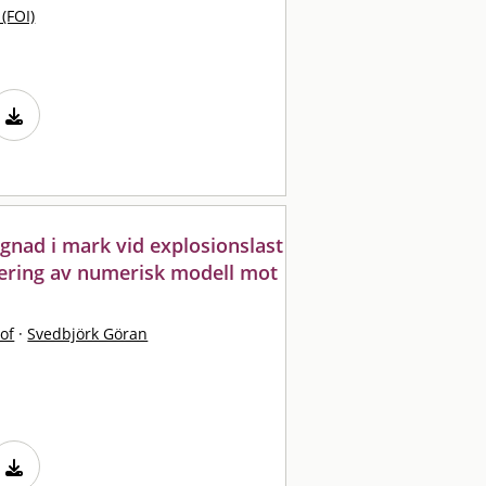
 (FOI)
gnad i mark vid explosionslast
brering av numerisk modell mot
of
·
Svedbjörk Göran