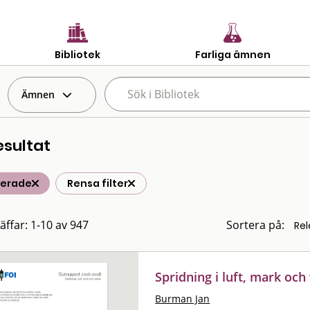
Bibliotek
Farliga ämnen
Ämnen
esultat
terade
Rensa filter
räffar: 1-10 av 947
Sortera på:
Spridning i luft, mark och
Burman Jan