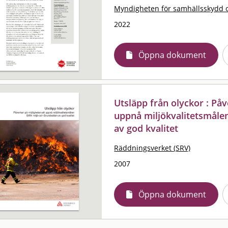
Myndigheten för samhällsskydd 
2022
Öppna dokument
Utsläpp från olyckor : På
uppnå miljökvalitetsmålen
av god kvalitet
Räddningsverket (SRV)
2007
Öppna dokument