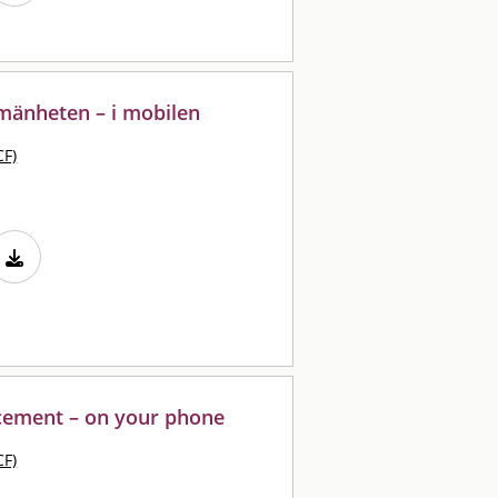
lmänheten – i mobilen
CF)
cement – on your phone
CF)