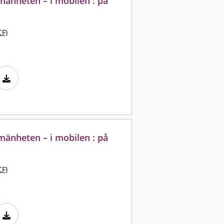
lmänheten – i mobilen : på
CF)
lmänheten – i mobilen : på
CF)