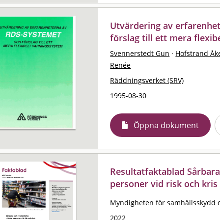
Utvärdering av erfarenhe
förslag till ett mera flex
Svennerstedt Gun
·
Hofstrand Åk
Renée
Räddningsverket (SRV)
1995-08-30
Öppna dokument
Resultatfaktablad Sårbara
personer vid risk och kris
Myndigheten för samhällsskydd 
2022