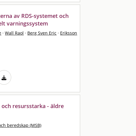
terna av RDS-systemet och
ibelt varningssystem
e
·
Wall Raol
·
Berg Sven Eric
·
Eriksson
 och resursstarka - äldre
och beredskap (MSB)