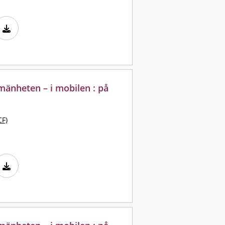
lmänheten – i mobilen : på
CF)