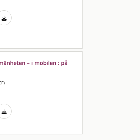
lmänheten – i mobilen : på
CF)