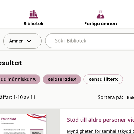
Bibliotek
Farliga ämnen
Ämnen
esultat
ilda människan
Relaterade
Rensa filter
äffar: 1-10 av 11
Sortera på:
Stöd till äldre personer vi
Myndigheten för samhällsskydd 