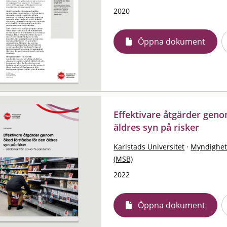
2020
Öppna dokument
Effektivare åtgärder geno
äldres syn på risker
Karlstads Universitet
·
Myndighet
(MSB)
2022
Öppna dokument