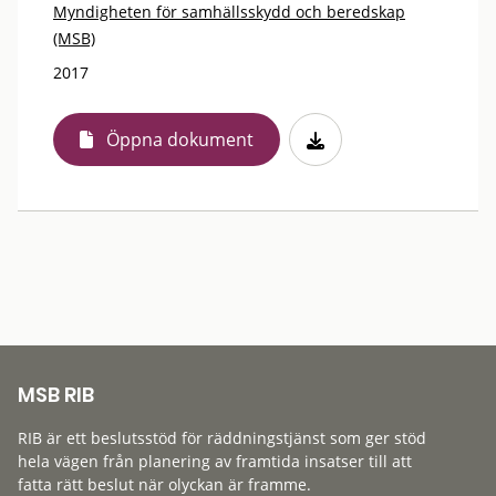
Myndigheten för samhällsskydd och beredskap
(MSB)
2017
Öppna dokument
MSB RIB
RIB är ett beslutsstöd för räddningstjänst som ger stöd
hela vägen från planering av framtida insatser till att
fatta rätt beslut när olyckan är framme.