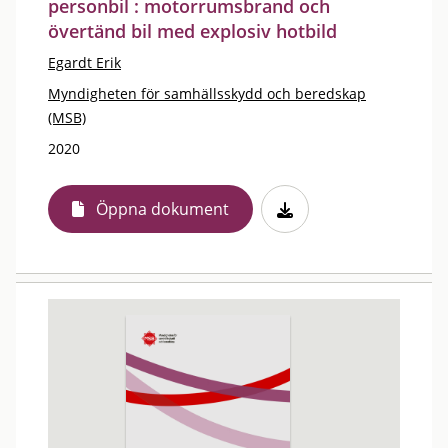
personbil : motorrumsbrand och
övertänd bil med explosiv hotbild
Egardt Erik
Myndigheten för samhällsskydd och beredskap
(MSB)
2020
Öppna dokument