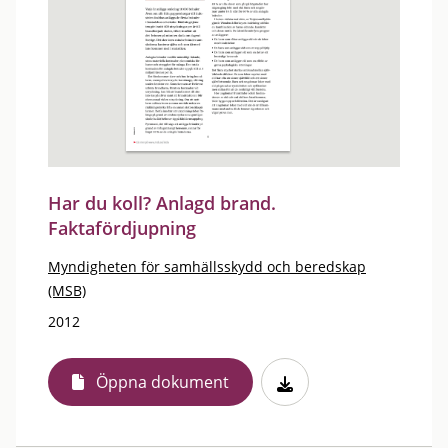
Har du koll? Anlagd brand.
Faktafördjupning
Myndigheten för samhällsskydd och beredskap
(MSB)
2012
Öppna dokument