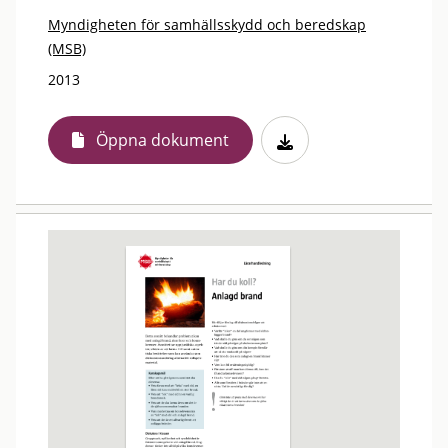
Myndigheten för samhällsskydd och beredskap
(MSB)
2013
Öppna dokument