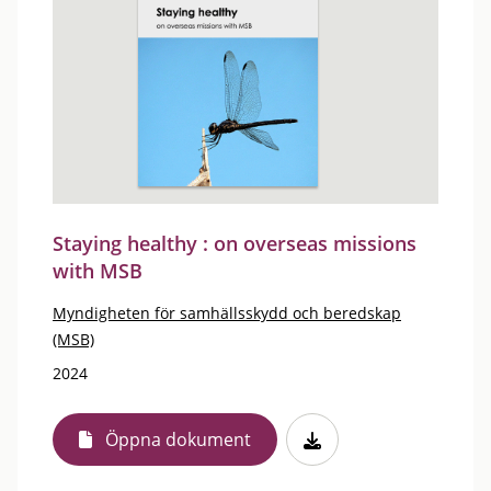
Staying healthy : on overseas missions
with MSB
Myndigheten för samhällsskydd och beredskap
(MSB)
2024
Öppna dokument