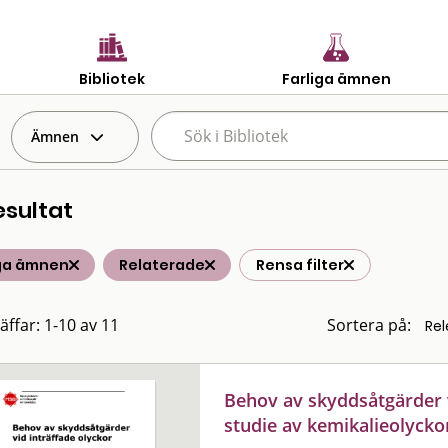
Bibliotek
Farliga ämnen
Ämnen
esultat
iga ämnen
Relaterade
Rensa filter
äffar: 1-10 av 11
Sortera på:
Behov av skyddsåtgärder v
studie av kemikalieolyck