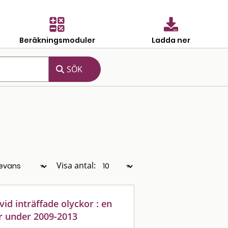
Beräkningsmoduler
Ladda ner
Visa antal:
id inträffade olyckor : en
or under 2009-2013