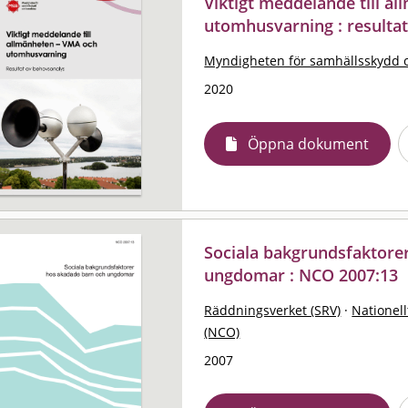
Viktigt meddelande till a
utomhusvarning : resulta
Myndigheten för samhällsskydd 
2020
Öppna dokument
Sociala bakgrundsfaktore
ungdomar : NCO 2007:13
Räddningsverket (SRV)
·
Nationell
(NCO)
2007