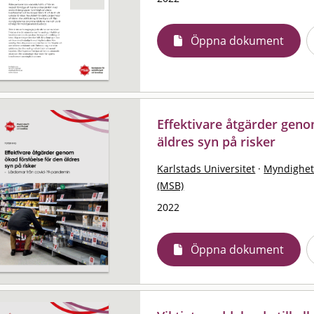
Öppna dokument
Effektivare åtgärder geno
äldres syn på risker
Karlstads Universitet
·
Myndighet
(MSB)
2022
Öppna dokument