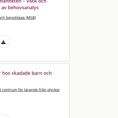
llmänheten – VMA och
t av behovsanalys
och beredskap (MSB)
r hos skadade barn och
t centrum för lärande från olyckor