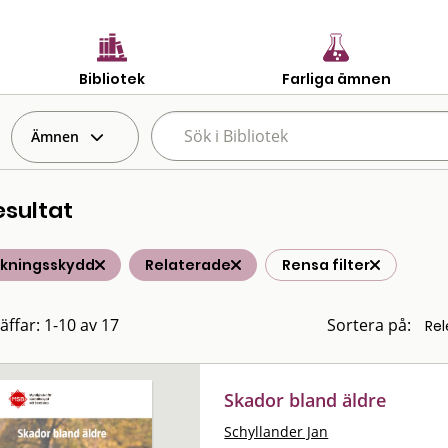
Bibliotek
Farliga ämnen
Ämnen
esultat
lkningsskydd
Relaterade
Rensa filter
äffar: 1-10 av 17
Sortera på:
Skador bland äldre
Schyllander Jan