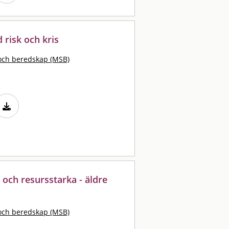
d risk och kris
och beredskap (MSB)
 och resursstarka - äldre
och beredskap (MSB)