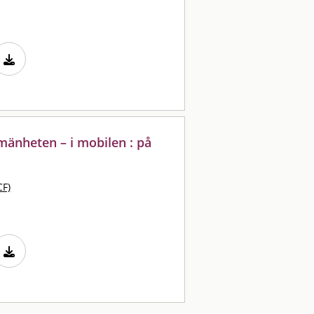
lmänheten – i mobilen : på
CF)