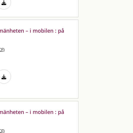
lmänheten – i mobilen : på
CF)
lmänheten – i mobilen : på
CF)