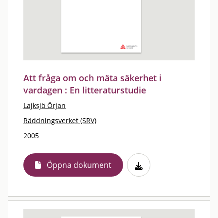
Att fråga om och mäta säkerhet i
vardagen : En litteraturstudie
Lajksjö Örjan
Räddningsverket (SRV)
2005
Öppna dokument