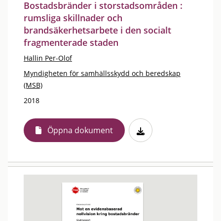
Bostadsbränder i storstadsområden :
rumsliga skillnader och
brandsäkerhetsarbete i den socialt
fragmenterade staden
Hallin Per-Olof
Myndigheten för samhällsskydd och beredskap
(MSB)
2018
Öppna dokument