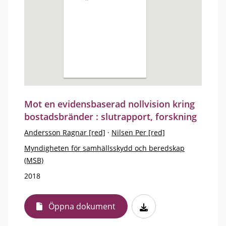
Mot en evidensbaserad nollvision kring
bostadsbränder : slutrapport, forskning
Andersson Ragnar [red]
·
Nilsen Per [red]
Myndigheten för samhällsskydd och beredskap
(MSB)
2018
Öppna dokument