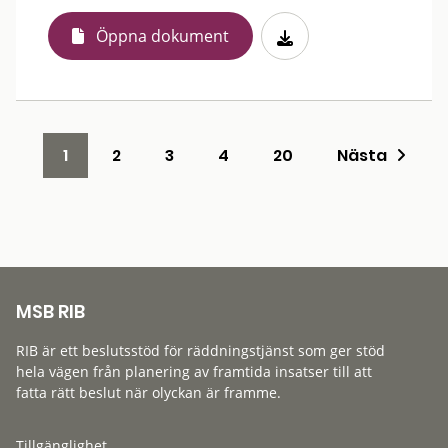
Öppna dokument
1
2
3
4
20
Nästa
MSB RIB
RIB är ett beslutsstöd för räddningstjänst som ger stöd
hela vägen från planering av framtida insatser till att
fatta rätt beslut när olyckan är framme.
Tillgänglighet