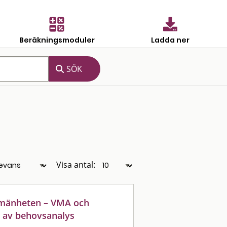
Beräkningsmoduler
Ladda ner
Visa antal:
llmänheten – VMA och
t av behovsanalys