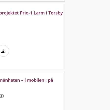
rojektet Prio-1 Larm i Torsby
lmänheten – i mobilen : på
CF)