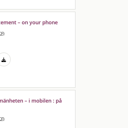
cement – on your phone
CF)
lmänheten – i mobilen : på
CF)