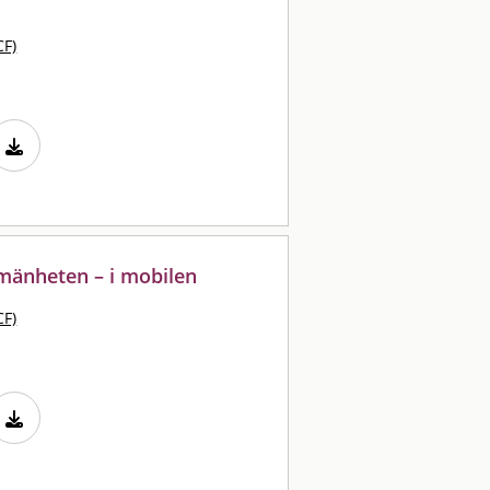
CF)
lmänheten – i mobilen
CF)