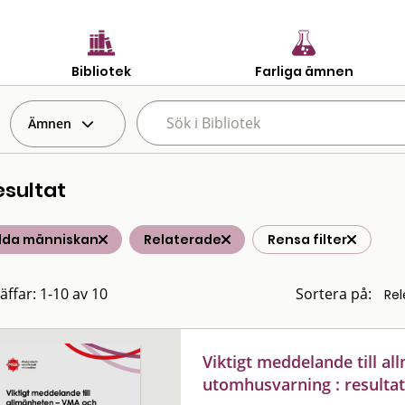
Bibliotek
Farliga ämnen
Ämnen
esultat
ilda människan
Relaterade
Rensa filter
äffar: 1-10 av 10
Sortera på:
Viktigt meddelande till a
utomhusvarning : resulta