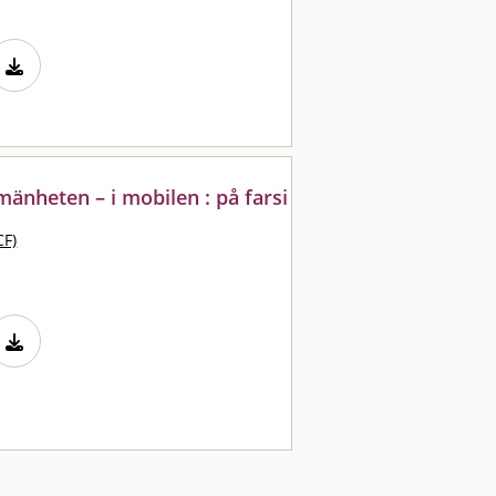
lmänheten – i mobilen : på farsi
CF)