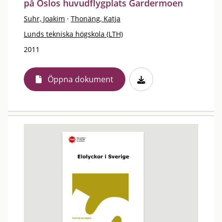
på Oslos huvudflygplats Gardermoen
Suhr, Joakim
·
Thonäng, Katja
Lunds tekniska högskola (LTH)
2011
Öppna dokument