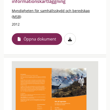
informationskartläggning
Myndigheten för samhällsskydd och beredskap
(MSB)
2012
Öppna dokument