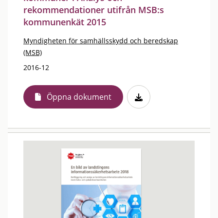
rekommendationer utifrån MSB:s
kommunenkät 2015
Myndigheten för samhällsskydd och beredskap
(MSB)
2016-12
Öppna dokument