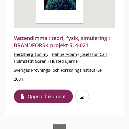
Vattendimma : teori, fysik, simulering :
BRANDFORSK projekt 514-021
Hertzberg Tommy
·
Hahne Adam
·
Josefsson Carl
·
Holmstedt Göran
·
Husted Bjarne
Sveriges Provnings- och Forskningsinstitut (SP)
2004
Öppna dokument