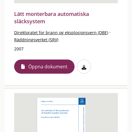
Lätt monterbara automatiska
släcksystem
Direktoratet for brann og eksplosjonsvern (DBE)
·
Räddningsverket (SRV)
2007
Öppna dokument