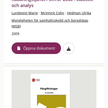
och analys
Lundqvist Marie
·
McIntyre Colin
·
Hedman Ulrika
Myndigheten för samhällsskydd och beredskap
(MSB)
2009
Öppna dokument