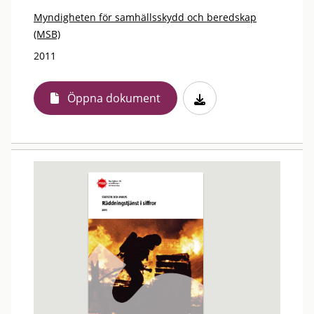
Myndigheten för samhällsskydd och beredskap
(MSB)
2011
Öppna dokument