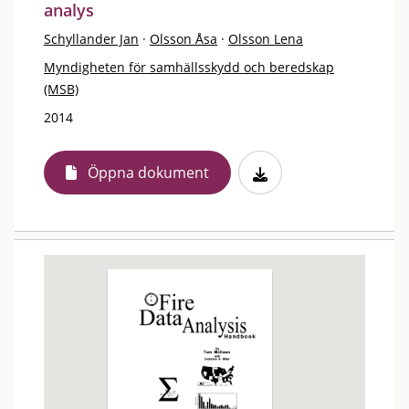
analys
Schyllander Jan
·
Olsson Åsa
·
Olsson Lena
Myndigheten för samhällsskydd och beredskap
(MSB)
2014
Öppna dokument