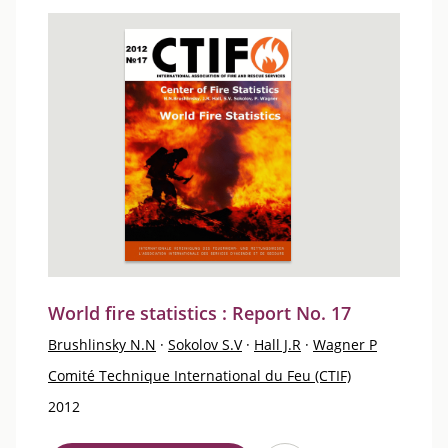
World fire statistics : Report No. 17
Brushlinsky N.N
·
Sokolov S.V
·
Hall J.R
·
Wagner P
Comité Technique International du Feu (CTIF)
2012