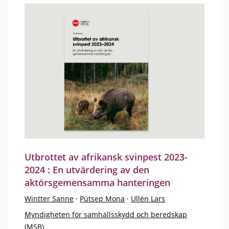
Utbrottet av afrikansk svinpest 2023-
2024 : En utvärdering av den
aktörsgemensamma hanteringen
Wintter Sanne
·
Pütsep Mona
·
Ullén Lars
Myndigheten för samhällsskydd och beredskap
(MSB)