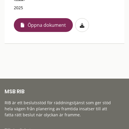
2025
Öppna dokument
MSB RIB
RIB är ett beslutsstöd för räddningstjänst som ger stöd
hela vägen från planering av framtida insatser till att
fatta rätt beslut när olyckan är framme.