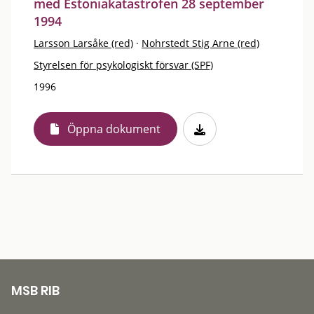
med Estoniakatastrofen 28 september
1994
Larsson Larsåke (red)
·
Nohrstedt Stig Arne (red)
Styrelsen för psykologiskt försvar (SPF)
1996
Öppna dokument
MSB RIB