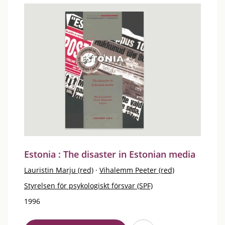
Estonia : The disaster in Estonian media
Lauristin Marju (red)
·
Vihalemm Peeter (red)
Styrelsen för psykologiskt försvar (SPF)
1996